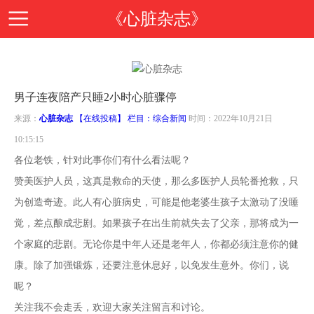
《心脏杂志》
首
男子连夜陪产只睡2小时心脏骤停
页
期
来源：
心脏杂志
【在线投稿】 栏目：
综合新闻
时间：2022年10月21日
10:15:15
刊
期
各位老铁，针对此事你们有什么看法呢？
赞美医护人员，这真是救命的天使，那么多医护人员轮番抢救，只
导
刊
投
为创造奇迹。此人有心脏病史，可能是他老婆生孩子太激动了没睡
觉，差点酿成悲剧。如果孩子在出生前就失去了父亲，那将成为一
读
介
稿
邮
个家庭的悲剧。无论你是中年人还是老年人，你都必须注意你的健
康。除了加强锻炼，还要注意休息好，以免发生意外。你们，说
绍
指
箱
在
呢？
关注我不会走丢，欢迎大家关注留言和讨论。