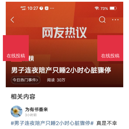
南
投
线
联
稿
投
系
稿
我
在线投稿
在线投稿
们