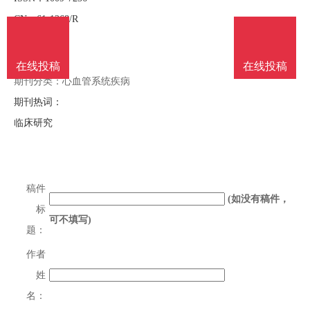
南
投
线
联
CN：61-1268/R
语言：中文
稿
投
系
周期：双月
在线投稿
在线投稿
期刊分类：心血管系统疾病
稿
我
期刊热词：
临床研究
们
稿件
(如没有稿件，
标
可不填写)
题：
作者
姓
名：