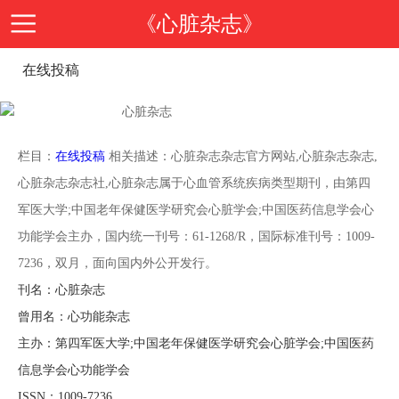
《心脏杂志》
在线投稿
首
页
期
栏目：
在线投稿
相关描述：心脏杂志杂志官方网站,心脏杂志杂志,
心脏杂志杂志社,心脏杂志属于心血管系统疾病类型期刊，由第四
刊
期
军医大学;中国老年保健医学研究会心脏学会;中国医药信息学会心
功能学会主办，国内统一刊号：61-1268/R，国际标准刊号：1009-
导
刊
投
7236，双月，面向国内外公开发行。
刊名：心脏杂志
读
介
稿
邮
曾用名：心功能杂志
主办：第四军医大学;中国老年保健医学研究会心脏学会;中国医药
绍
指
箱
在
信息学会心功能学会
ISSN：1009-7236